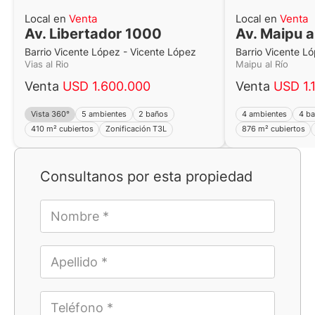
Local en
Venta
Local en
Venta
Av. Libertador 1000
Av. Maipu a
Barrio Vicente López - Vicente López
Barrio Vicente L
Vias al Rio
Maipu al Río
Venta
USD 1.600.000
Venta
USD 1.
Vista 360°
5 ambientes
2 baños
4 ambientes
4 b
410 m² cubiertos
Zonificación T3L
876 m² cubiertos
Consultanos por esta propiedad