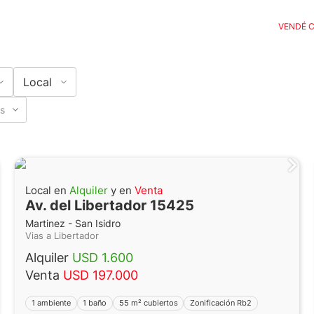
VENDÉ 
Local
as
Local en
Alquiler
y en
Venta
Av. del Libertador 15425
Martinez - San Isidro
Vias a Libertador
Alquiler
USD 1.600
Venta
USD 197.000
1 ambiente
1 baño
55 m² cubiertos
Zonificación Rb2