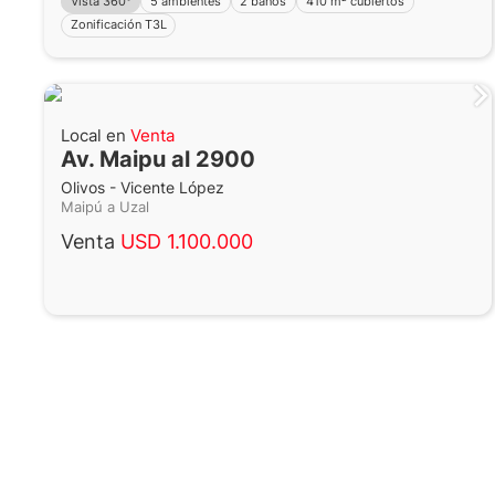
Vista 360°
5 ambientes
2 baños
410 m² cubiertos
Zonificación T3L
Local en
Venta
Av. Maipu al 2900
Olivos - Vicente López
Maipú a Uzal
Venta
USD 1.100.000