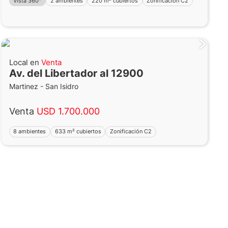
Vista 360°
2 ambientes
220 m² cubiertos
Zonificación C2
Local en
Venta
Av. del Libertador al 12900
Martinez - San Isidro
Venta
USD 1.700.000
8 ambientes
633 m² cubiertos
Zonificación C2