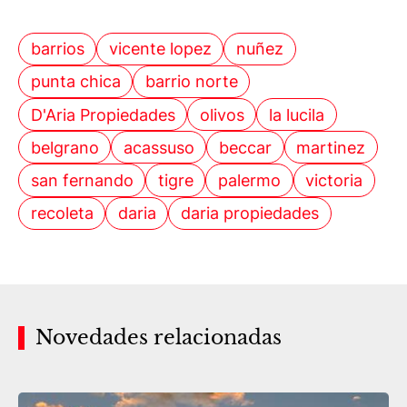
barrios
vicente lopez
nuñez
punta chica
barrio norte
D'Aria Propiedades
olivos
la lucila
belgrano
acassuso
beccar
martinez
san fernando
tigre
palermo
victoria
recoleta
daria
daria propiedades
Novedades relacionadas