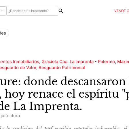
VENDÉ 
des
ntos Inmobiliarios
,
Graciela Cao
,
La Imprenta - Palermo
,
Maxim
esguardo de Valor
,
Resguardo Patrimonial
ure: donde descansaron 
, hoy renace el espíritu 
de La Imprenta.
quitectura.
de la tradición del
turf
escribió capítulos imborrables, e