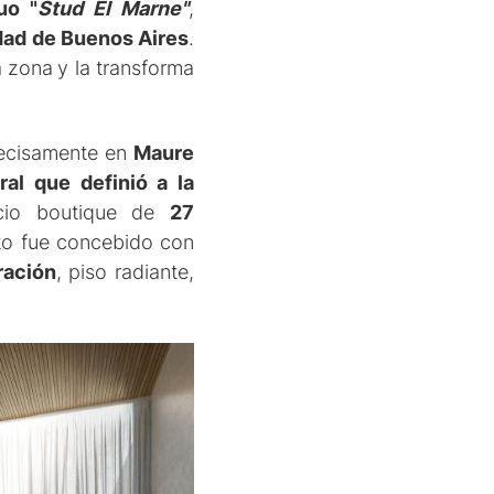
uo "
Stud El Marne"
,
dad de Buenos Aires
.
a zona
y la transforma
recisamente en
Maure
ral que definió a la
icio boutique de
27
to fue concebido con
ración
, piso radiante,