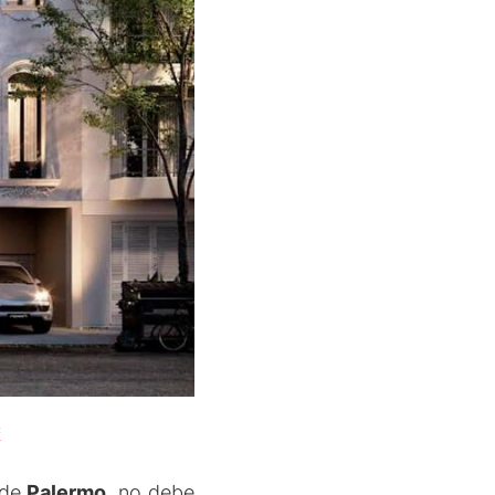
á
 de
Palermo
, no debe