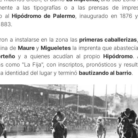
mente a las tipografías o a las prensas de impres
o al
Hipódromo de Palermo
, inaugurado en 1876 y
1883.
n a instalarse en la zona las
primeras caballerizas
uina de
Maure
y
Migueletes
la imprenta que abastecía
orteño
y a quienes acudían al propio
Hipódromo
.
 como "La Fija", con inscriptos, pronósticos y result
a identidad del lugar y terminó
bautizando al barrio
.