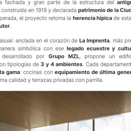
la fachada y gran parte de la estructura del
antig
a
construida en 1919 y declarada
patrimonio de la Ciu
perada, el proyecto retoma la
herencia hípica
de est
utor
.
asual: anclada en el corazón de
La Imprenta
, más p
manera simbólica con ese
legado ecuestre
y cultu
, desarrollado por
Grupo MZL
, propone un edif
con tipologías de
3 y 4 ambientes
. Cada departamen
lta gama
: cocinas con
equipamiento de última gene
a calidad y terrazas privadas con parrilla.