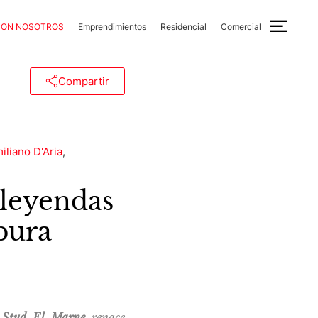
CON NOSOTROS
Emprendimientos
Residencial
Comercial
Compartir
iliano D'Aria
,
leyendas
"pura
l
Stud El Marne
renace