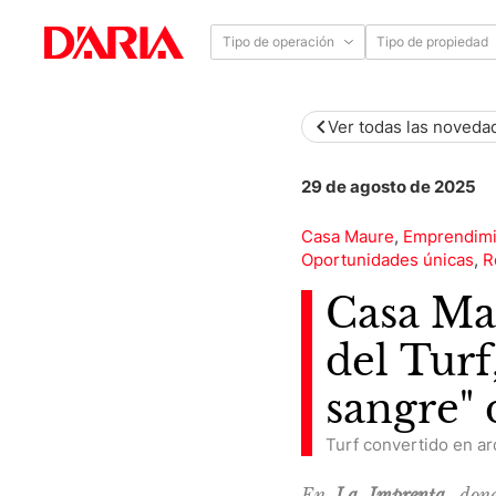
Tipo de operación
Tipo de propiedad
Ver todas las noveda
29 de agosto de 2025
Casa Maure
,
Emprendimie
Oportunidades únicas
,
R
Casa Ma
del Turf
sangre" 
Turf convertido en ar
En
La Imprenta
, don