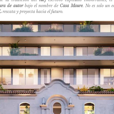
ura de autor
bajo el nombre de
Casa Maure
. No es solo un ed
L
rescata y proyecta hacia el futuro.