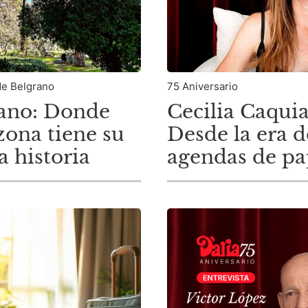
de Belgrano
75 Aniversario
ano: Donde
Cecilia Caquia
zona tiene su
Desde la era d
a historia
agendas de pa
hasta la gesti
operaciones