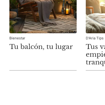
Bienestar
D'Aria Tips
Tu balcón, tu lugar
Tus v
empi
tranq
tranq
empie