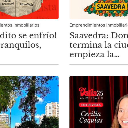
entos Inmobiliarios
Emprendimientos Inmobiliar
dito se enfrío!
Saavedra: Do
tranquilos,
termina la ci
empieza la
rolladores.
oportunidad.