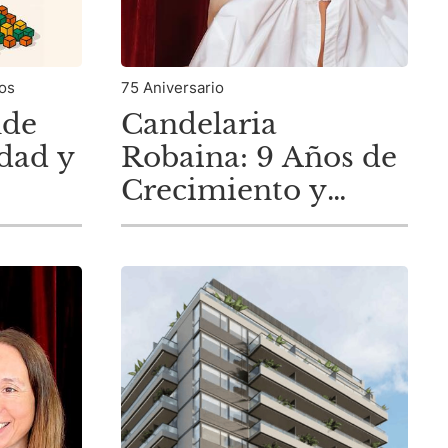
ios
75 Aniversario
nde
Candelaria
udad y
Robaina: 9 Años de
Crecimiento y
Alegría en D'Aria
Propiedades