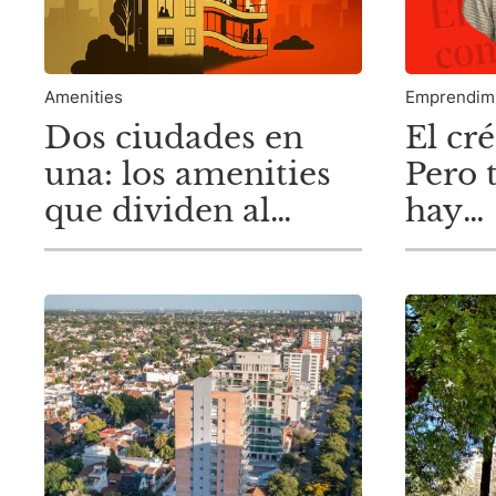
Amenities
Emprendimi
Dos ciudades en
El cré
una: los amenities
Pero 
que dividen al
hay
mercado
desar
inmobiliario
porteño.