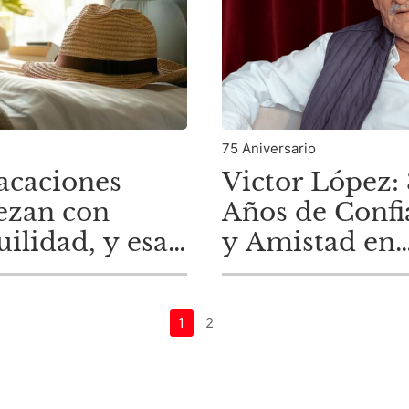
75 Aniversario
acaciones
Victor López:
ezan con
Años de Confi
uilidad, y esa
y Amistad en
uilidad
D'Aria
za en casa
1
2