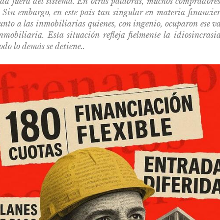
da fuera del sistema. En otras palabras, muchos compradores
 Sin embargo, en este país tan singular en materia financie
junto a las inmobiliarias quienes, con ingenio, ocuparon ese 
mobiliaria. Esta situación refleja fielmente la idiosincrasia 
odo lo demás se detiene..