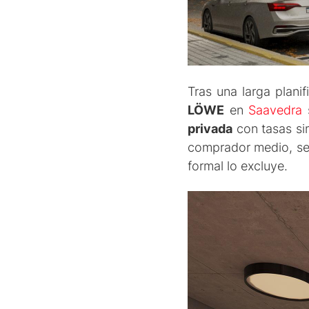
Tras una larga planif
LÖWE
en
Saavedra
s
privada
con tasas sim
comprador medio, se 
formal lo excluye.