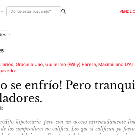
VENDÉ 
des
25
iarios
,
Graciela Cao
,
Guillermo (Willy) Parera
,
Maximiliano D'Ari
aavedra
to se enfrío! Pero tranqui
ladores.
do
rédito hipotecario, pero con un acceso extremadamente lim
de los compradores no califica. Los que sí califican ya fuer