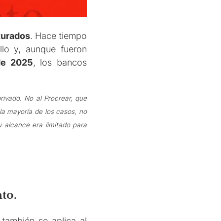
turados
. Hace tiempo
llo y, aunque fueron
 de 2025
, los bancos
rivado. No al Procrear, que
la mayoría de los casos, no
u alcance era limitado para
to.
 también se aplica al