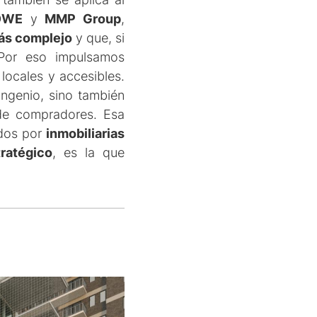
ÖWE
y
MMP Group
,
más complejo
y que, si
 Por eso impulsamos
ocales y accesibles.
ingenio, sino también
 de compradores. Esa
ados por
inmobiliarias
ratégico
, es la que