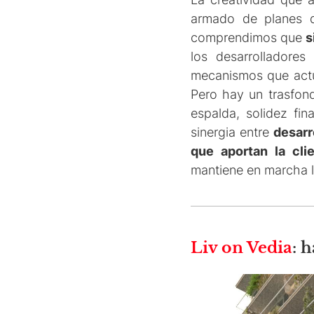
armado de planes
comprendimos que
s
los desarrolladore
mecanismos que actú
Pero hay un trasfond
espalda, solidez fi
sinergia entre
desarr
que aportan la cli
mantiene en marcha la
Liv on Vedia
: 