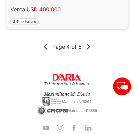
Venta
USD 400.000
215 m² terreno
Page
4 of 5
Maximiliano M. D'Aria
Matrícula N°8264
Matrícula N°6886