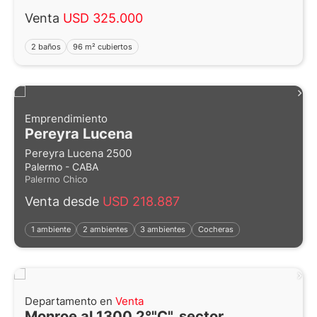
Venta
USD 325.000
2 baños
96 m² cubiertos
Emprendimiento
Pereyra Lucena
Pereyra Lucena 2500
Palermo - CABA
Palermo Chico
Venta desde
USD 218.887
1 ambiente
2 ambientes
3 ambientes
Cocheras
Departamento en
Venta
Monroe al 1300 2°"C", sector