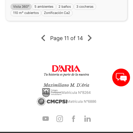
Vista 360°
5 ambientes
2 baños
3 cocheras
110 m² cubiertos
Zonificación Ca2
Page
11 of 14
Maximiliano M. D'Aria
Matrícula N°8264
Matrícula N°6886