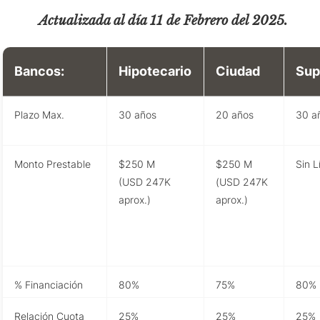
Actualizada al día 11 de Febrero del 2025.
Bancos:
Hipotecario
Ciudad
Sup
Plazo Max.
30 años
20 años
30 a
Monto Prestable
$250 M
$250 M
Sin L
(USD 247K
(USD 247K
aprox.)
aprox.)
% Financiación
80%
75%
80%
Relación Cuota
25%
25%
25%