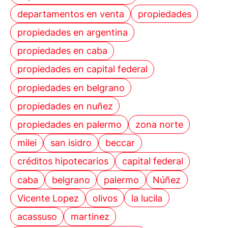
departamentos en venta
propiedades
propiedades en argentina
propiedades en caba
propiedades en capital federal
propiedades en belgrano
propiedades en nuñez
propiedades en palermo
zona norte
milei
san isidro
beccar
créditos hipotecarios
capital federal
caba
belgrano
palermo
Núñez
Vicente Lopez
olivos
la lucila
acassuso
martinez