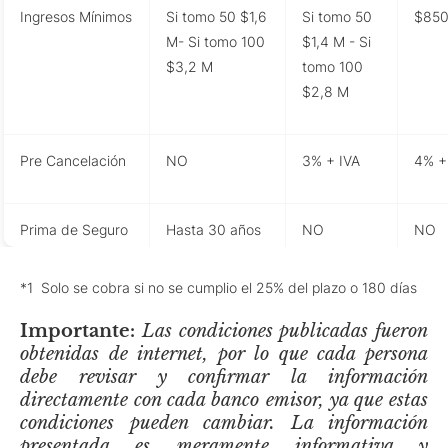
Ingresos Mínimos
Si tomo 50 $1,6
Si tomo 50
$850
M- Si tomo
100
$1,4 M - Si
$3,2 M
tomo
100
$2,8 M
Pre Cancelación
NO
3% + IVA
4% +
Prima de Seguro
Hasta 30 años
NO
NO
*1 Solo se cobra si no se cumplio el 25% del plazo o 180 días
Importante:
Las condiciones publicadas fueron
obtenidas de internet, por lo que cada persona
debe revisar y confirmar la información
directamente con cada banco emisor, ya que estas
condiciones pueden cambiar. La información
presentada es meramente informativa y